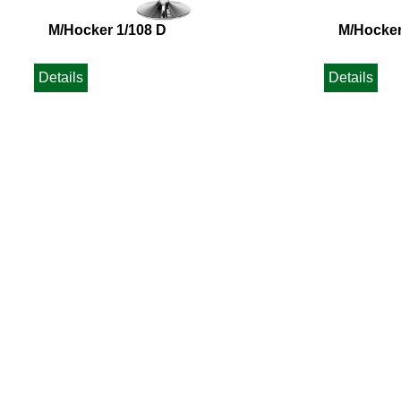
M/Hocker 1/108 D
M/Hocker
Details
Details