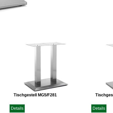
Tischgestell MG5/F281
Tischges
Details
Details