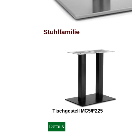
Stuhlfamilie
Tischgestell MG5/F225
Details